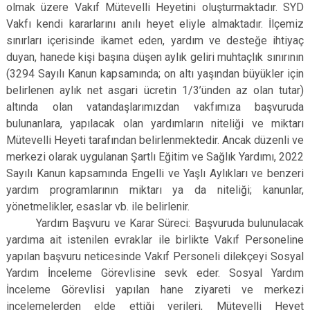
olmak üzere Vakıf Mütevelli Heyetini oluşturmaktadır. SYD
Vakfı kendi kararlarını anılı heyet eliyle almaktadır. İlçemiz
sınırları içerisinde ikamet eden, yardım ve desteğe ihtiyaç
duyan, hanede kişi başına düşen aylık geliri muhtaçlık sınırının
(3294 Sayılı Kanun kapsamında; on altı yaşından büyükler için
belirlenen aylık net asgari ücretin 1/3’ünden az olan tutar)
altında olan vatandaşlarımızdan vakfımıza başvuruda
bulunanlara, yapılacak olan yardımların niteliği ve miktarı
Mütevelli Heyeti tarafından belirlenmektedir. Ancak düzenli ve
merkezi olarak uygulanan Şartlı Eğitim ve Sağlık Yardımı, 2022
Sayılı Kanun kapsamında Engelli ve Yaşlı Aylıkları ve benzeri
yardım programlarının miktarı ya da niteliği; kanunlar,
yönetmelikler, esaslar vb. ile belirlenir.
Yardım Başvuru ve Karar Süreci: Başvuruda bulunulacak
yardıma ait istenilen evraklar ile birlikte Vakıf Personeline
yapılan başvuru neticesinde Vakıf Personeli dilekçeyi Sosyal
Yardım İnceleme Görevlisine sevk eder. Sosyal Yardım
İnceleme Görevlisi yapılan hane ziyareti ve merkezi
incelemelerden elde ettiği verileri, Mütevelli Heyet