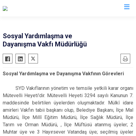
Hatay
Sosyal Yardımlaşma ve
Dayanışma Vakfı Müdürlüğü
Altınözü
Reyhanlı
Belen
Samandağ
Dörtyol
Yayladağı
Sosyal Yardımlaşma ve Dayanışma Vakfının Görevleri
Erzin
Payas
Hassa
Arsuz
SYD Vakıflarının yönetim ve temsile yetkili karar organı
İskenderun
Antakya
Mütevelli Heyeti’dir. Mütevelli Heyeti 3294 sayılı Kanunun 7.
maddesinde belirtilen üyelerden oluşmaktadır. Mülkî idare
Kırıkhan
Defne
amirleri Vakfın tabii başkanı olup, Belediye Başkanı, İlçe Mal
Kumlu
Müdürü, İlçe Millî Eğitim Müdürü, İlçe Sağlık Müdürü, İlçe
Tarım ve Orman Müdürü, , İlçe Müftüsü atanmış üyeler; 2
Muhtar üye ve 3 Hayırsever Vatandaş üye; seçilmiş üyeler