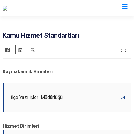
Hatay
Kamu Hizmet Standartları
Altınözü
Reyhanlı
Belen
Samandağ
Dörtyol
Yayladağı
Kaymakamlık Birimleri
Erzin
Payas
Hassa
Arsuz
İskenderun
Antakya
İlçe Yazı işleri Müdürlüğü
Kırıkhan
Defne
Kumlu
Hizmet Birimleri