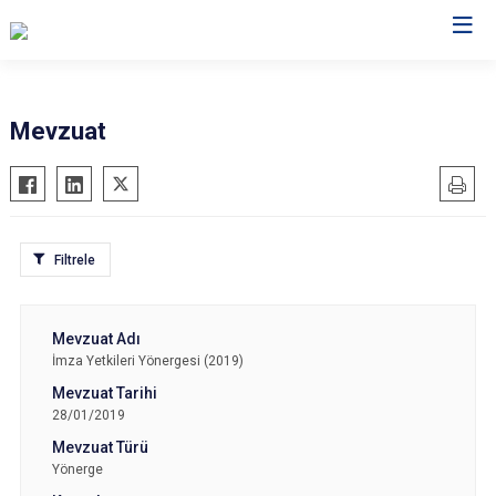
Hatay
Mevzuat
Altınözü
Reyhanlı
Belen
Samandağ
Dörtyol
Yayladağı
Filtrele
Erzin
Payas
Hassa
Arsuz
İskenderun
Antakya
İmza Yetkileri Yönergesi (2019)
Kırıkhan
Defne
Kumlu
28/01/2019
Yönerge