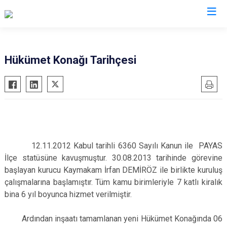
Hatay
Hükümet Konağı Tarihçesi
Altınözü
Reyhanlı
Belen
Samandağ
Dörtyol
Yayladağı
Erzin
Payas
Hassa
Arsuz
12.11.2012 Kabul tarihli 6360 Sayılı Kanun ile PAYAS
İlçe statüsüne kavuşmuştur. 30.08.2013 tarihinde görevine
İskenderun
Antakya
başlayan kurucu Kaymakam İrfan DEMİRÖZ ile birlikte kuruluş
Kırıkhan
Defne
çalışmalarına başlamıştır. Tüm kamu birimleriyle 7 katlı kiralık
Kumlu
bina 6 yıl boyunca hizmet verilmiştir.
Ardından inşaatı tamamlanan yeni Hükümet Konağında 06